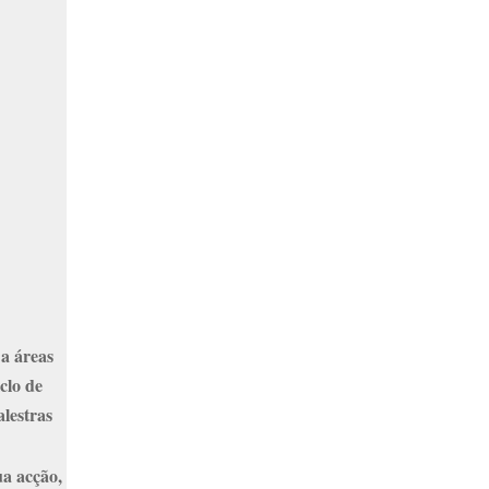
 a áreas
clo de
lestras
ua acção,