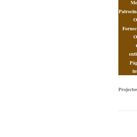
Me
Patrocin
O
Fornec
O
ent
Pág
in
Projecto