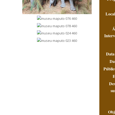
Local
Á
Inter
Data 
Da
Públic
E
Des
su
Obj