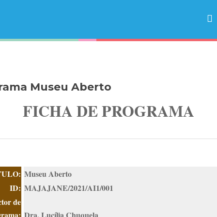
rama Museu Aberto
FICHA DE PROGRAMA
TULO:
Museu Aberto
ID
:
MAJAJANE/2021/AI1/001
ctor de
grama:
Dra. Lucília Chuquela