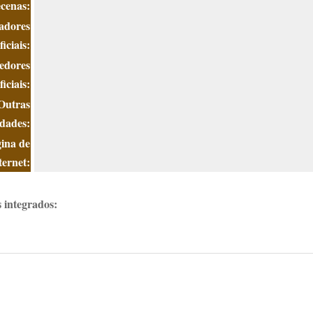
cenas:
adores
ficiais:
edores
ficiais:
Outras
idades:
ina de
ternet:
s integrados: