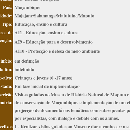
País:
Moçambique
idade:
Majajane/Salamanga/Matutuíne/Maputo
Tipo:
Educação, ensino e cultura
rea de
AI1 - Educação, ensino e cultura
venção:
AI9 - Educação para o desenvolvimento
AI10 - Protecção e defesa do meio ambiente
início:
em definição
ta fim:
indefinido
o-alvo:
Crianças e jovens (6 -17 anos)
stado:
Em fase inicial de implementação
crição
Visitas guiadas ao Museu de História Natural de Maputo e
mária:
de conservação de Moçambique, e implementação de um ci
projecção de documentários temáticos com subsequentes pa
por especialistas, com diálogo e debate com os alunos.
ectivos
1 - Realizar visitas guiadas ao Museu e dar a conhecer: a s