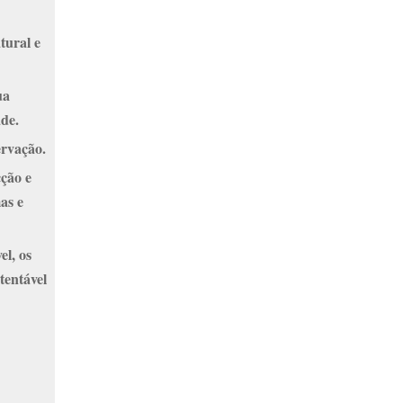
tural e
ua
ade.
ervação.
cção e
as e
el, os
tentável