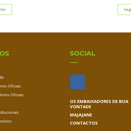
rior
Seg
IOS
SOCIAL
ão
res Oficiais
dores Oficiais
OS EMBAIXADORES DE BOA
VONTADE
titucionais
MAJAJANE
ocínios
CONTACTOS