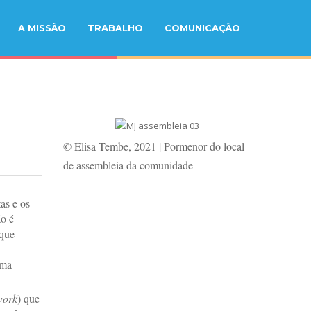
A MISSÃO
TRABALHO
COMUNICAÇÃO
© Elisa Tembe, 2021 | Pormenor do local
de assembleia da comunidade
as e os
ão é
 que
uma
work
) que