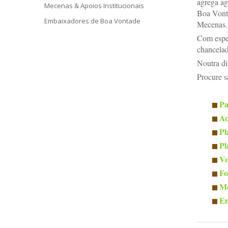
agrega a
Mecenas & Apoios Institucionais
Boa Vonta
Embaixadores de Boa Vontade
Mecenas.
Com espec
chancelad
Noutra di
Procure s
Pa
Ac
Pl
Pl
Vo
Fo
Me
Em