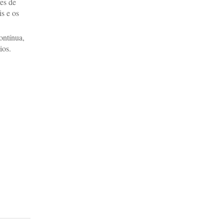
es de
s e os
ontínua,
ios.