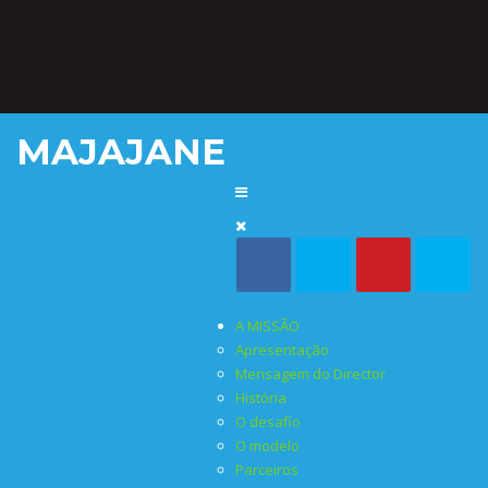
MAJAJANE
A MISSÃO
Apresentação
Mensagem do Director
História
O desafio
O modelo
Parceiros