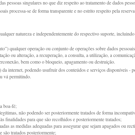
o das pessoas singulares no que diz respeito ao tratamento de dados pesso
is processa-se de forma transparente e no estrito respeito pela reserva
ualquer natureza e independentemente do respectivo suporte, incluindo
nto”) qualquer operação ou conjunto de operações sobre dados pessoai
ptação ou alteração, a recuperação, a consulta, a utilização, a comunica
terconexão, bem como o bloqueio, apagamento ou destruição.
s) da internet, podendo usufruir dos conteúdos e serviços disponíveis -
ou vá permitindo.
a boa-fé;
 legítimas, não podendo ser posteriormente tratados de forma incompatív
às finalidades para que são recolhidos e posteriormente tratados;
tomadas as medidas adequadas para assegurar que sejam apagados ou rect
e são tratados posteriormente;