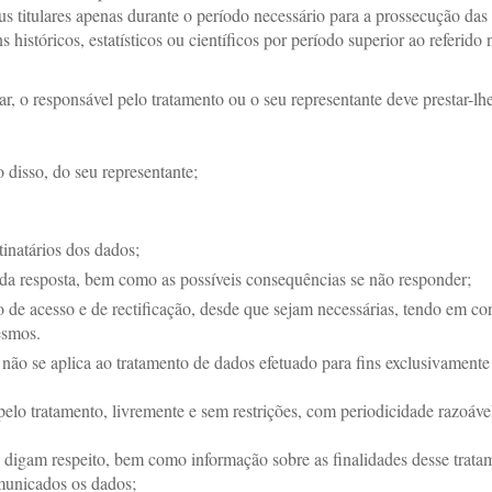
us titulares apenas durante o período necessário para a prossecução das 
 históricos, estatísticos ou científicos por período superior ao referido n
r, o responsável pelo tratamento ou o seu representante deve prestar-lhe
o disso, do seu representante;
tinatários dos dados;
 da resposta, bem como as possíveis consequências se não responder;
o de acesso e de rectificação, desde que sejam necessárias, tendo em con
esmos.
ão se aplica ao tratamento de dados efetuado para fins exclusivamente jor
 pelo tratamento, livremente e sem restrições, com periodicidade razoáv
digam respeito, bem como informação sobre as finalidades desse tratam
omunicados os dados;