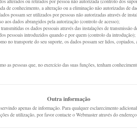
os alterados ou retirados por pessoa não autorizada (controlo dos supor
a de conhecimento, a alteração ou a eliminação não autorizadas de dado
dos possam ser utilizados por pessoas não autorizadas através de instal
so aos dados abrangidos pela autorização (controlo de acesso);
 transmitidas os dados pessoais através das instalações de transmissão d
dos pessoais introduzidos quando e por quem (controlo da introdução);
mo no transporte do seu suporte, os dados possam ser lidos, copiados, 
mo as pessoas que, no exercício das suas funções, tenham conhecimento 
Outra informação
 servindo apenas de informação. Para qualquer esclarecimento adiciona
ições de utilização, por favor contacte o Webmaster através do endereç