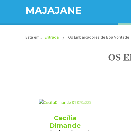
MAJAJANE
Está em...
Entrada
Os Embaixadores de Boa Vontade
OS 
Cecília
Dimande