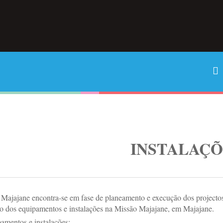
INSTALAÇÕ
Majajane encontra-se em fase de planeamento e execução dos projectos 
o dos equipamentos e instalações na Missão Majajane, em Majajane.
amentos e instalações: