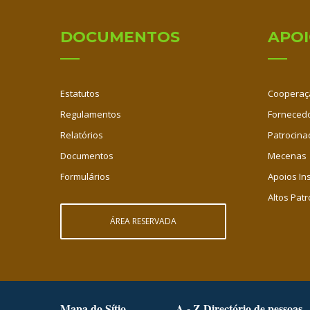
DOCUMENTOS
APO
Estatutos
Cooperaç
Regulamentos
Fornecedo
Relatórios
Patrocina
Documentos
Mecenas
Formulários
Apoios Ins
Altos Patr
ÁREA RESERVADA
Mapa do Sítio
A - Z Directório de pessoas