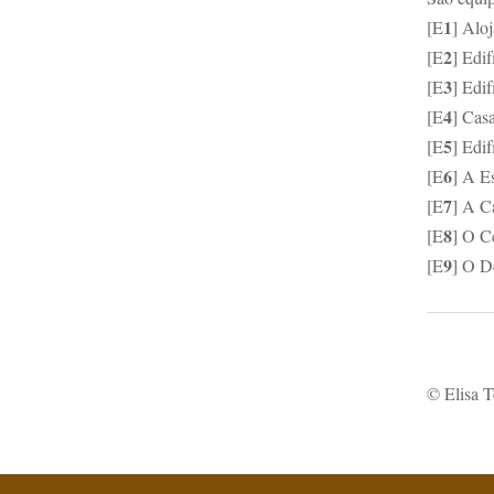
1
[E
] Alo
2
[E
] Edi
3
[E
] Edi
4
[E
] Cas
5
[E
] Edif
6
[E
] A E
7
[E
] A C
8
[E
] O C
9
[E
] O D
© Elisa T