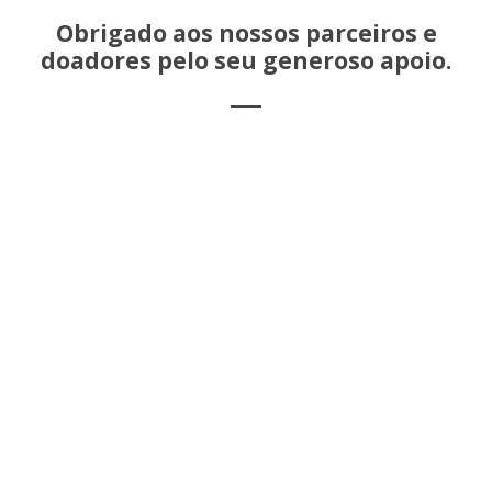
Obrigado aos nossos parceiros e
doadores pelo seu generoso apoio.
Conheça-nos melhor através das nossas
marcas e sinais identitários:
MAJAJANE MADJADJANE AFRIKANA
MENINOS DE MAJAJANE