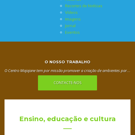
Recortes de Notícias
Vídeos
Imagens
Jornal
Eventos
O NOSSO TRABALHO
O Centro Majajane tem por missão promover a criação de ambientes para a melhoria dos modos de vida e bem-estar das pessoas, das famílias e suas comunidades, proporcionando as condições os meios e os recursos para o integral desenvolvimento da pessoa humana, na realização das suas potencialidades, talentos e aspirações, através da acção caritativa, de assistência, de filantropia, de beneficência, de solidariedade social e de outras acções de carácter social e cívico.
CONTACTE-NOS
Ensino, educação e cultura