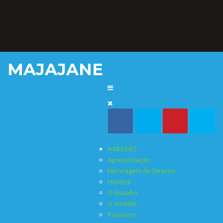
MAJAJANE
A MISSÃO
Apresentação
Mensagem do Director
História
O desafio
O modelo
Parceiros