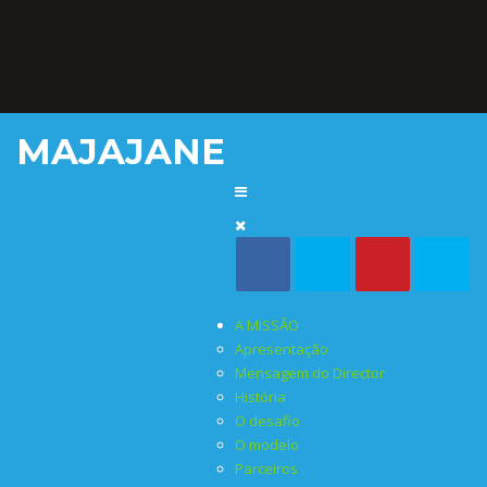
MAJAJANE
A MISSÃO
Apresentação
Mensagem do Director
História
O desafio
O modelo
Parceiros