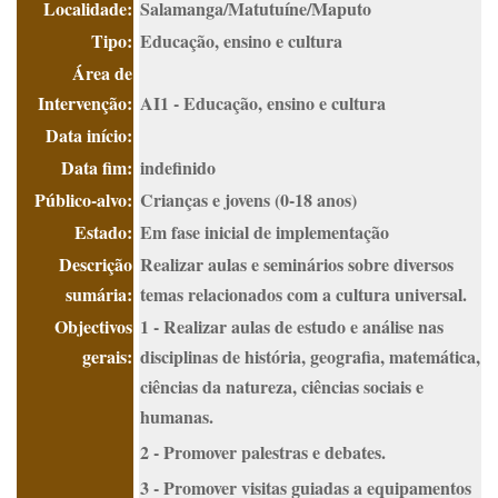
Localidade:
Salamanga/Matutuíne/Maputo
Tipo:
Educação, ensino e cultura
Área de
Intervenção:
AI1 - Educação, ensino e cultura
Data início:
Data fim:
indefinido
Público-alvo:
Crianças e jovens (0-18 anos)
Estado:
Em fase inicial de implementação
Descrição
Realizar aulas e seminários sobre diversos
sumária:
temas relacionados com a cultura universal.
Objectivos
1 - Realizar aulas de estudo e análise nas
gerais:
disciplinas de história, geografia, matemática,
ciências da natureza, ciências sociais e
humanas.
2 - Promover palestras e debates.
3 - Promover visitas guiadas a equipamentos