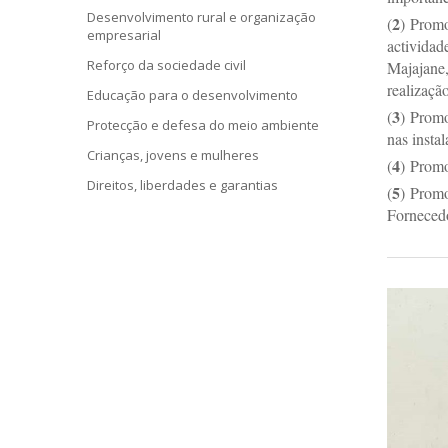
Desenvolvimento rural e organização
2
(
)
Promo
empresarial
actividad
Reforço da sociedade civil
Majajane,
realização
Educação para o desenvolvimento
3
(
)
Promov
Protecção e defesa do meio ambiente
nas insta
Crianças, jovens e mulheres
4
(
)
Promo
Direitos, liberdades e garantias
5
(
)
Promo
Fornecedo