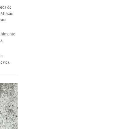
ores de
a Missão
 sua
olhimento
s.
 e
estes.