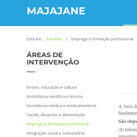
MAJAJANE
Está em...
Entrada
Emprego e formação profissional
ÁREAS
DE
INTERVENÇÃO
Ensino, educação e cultura
Assistência científica e técnica
Assistência médica e medicamentosa
A Área d
fundament
Saúde, desporto e alimentação
São objec
Emprego e formação profissional
1
(
) Infor
Integração social e comunitária
importânc