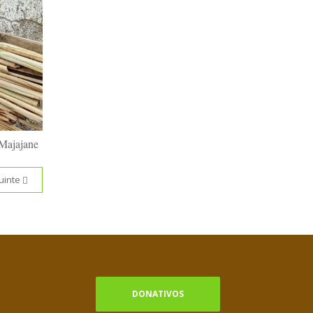
 Majajane
uinte
DONATIVOS